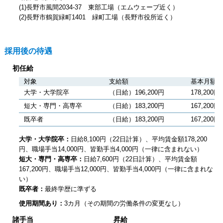
(1)長野市風間2034-37 東部工場（エムウェーブ近く）
(2)長野市鶴賀緑町1401 緑町工場（長野市役所近く）
採用後の待遇
初任給
対象
支給額
基本月額
大学・大学院卒
（日給）
196,200円
178,200円
短大・専門・高専卒
（日給）
183,200円
167,200円
既卒者
（日給）
183,200円
167,200円
大学・大学院卒：
日給8,100円（22日計算）、平均賃金額178,200
円、職場手当14,000円、皆勤手当4,000円（一律に含まれない）
短大・専門・高専卒：
日給7,600円（22日計算）、平均賃金額
167,200円、職場手当12,000円、皆勤手当4,000円（一律に含まれな
い）
既卒者：
最終学歴に準ずる
使用期間あり：
3カ月（その期間の労働条件の変更なし）
諸手当
昇給