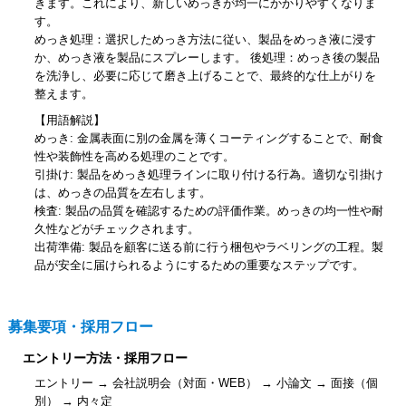
きます。これにより、新しいめっきが均一にかかりやすくなりま
す。
めっき処理：選択しためっき方法に従い、製品をめっき液に浸す
か、めっき液を製品にスプレーします。 後処理：めっき後の製品
を洗浄し、必要に応じて磨き上げることで、最終的な仕上がりを
整えます。
【用語解説】
めっき: 金属表面に別の金属を薄くコーティングすることで、耐食
性や装飾性を高める処理のことです。
引掛け: 製品をめっき処理ラインに取り付ける行為。適切な引掛け
は、めっきの品質を左右します。
検査: 製品の品質を確認するための評価作業。めっきの均一性や耐
久性などがチェックされます。
出荷準備: 製品を顧客に送る前に行う梱包やラベリングの工程。製
品が安全に届けられるようにするための重要なステップです。
募集要項・採用フロー
エントリー方法・採用フロー
エントリー → 会社説明会（対面・WEB） → 小論文 → 面接（個
別） → 内々定