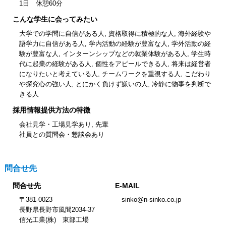
1日 休憩60分
こんな学生に会ってみたい
大学での学問に自信がある人, 資格取得に積極的な人, 海外経験や
語学力に自信がある人, 学内活動の経験が豊富な人, 学外活動の経
験が豊富な人, インターンシップなどの就業体験がある人, 学生時
代に起業の経験がある人, 個性をアピールできる人, 将来は経営者
になりたいと考えている人, チームワークを重視する人, こだわり
や探究心の強い人, とにかく負けず嫌いの人, 冷静に物事を判断で
きる人
採用情報提供方法の特徴
会社見学・工場見学あり, 先輩
社員との質問会・懇談会あり
問合せ先
問合せ先
E-MAIL
〒381-0023
sinko@n-sinko.co.jp
長野県長野市風間2034‐37
信光工業(株) 東部工場